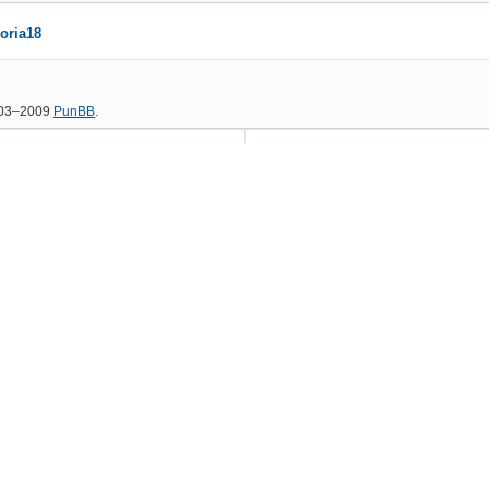
oria18
2003–2009
PunBB
.