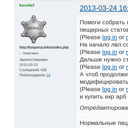
korollef
2013-03-24 16
Помоги собрать 
пещерных статов 
(Please
log in
or
На начало лвл с
http://funportal.info/smiles.php
(Please
log in
or
Неактивен
Дальше нужно ст
Зарегистрирован:
2010-03-15
(Please
log in
or
Сообщений:
428
А чтоб продолжи
Поблагодарили:
24
модифицировать
(Please
log in
or
и купить екр арб
Отредактировано
Нормальные пац