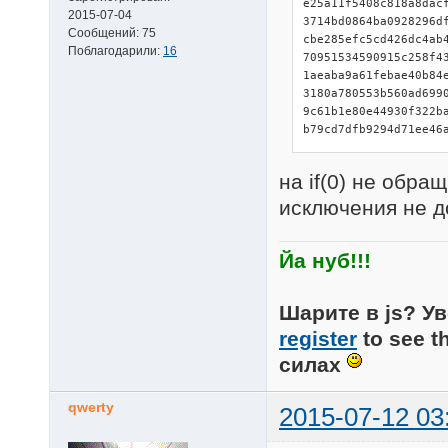
e25a11f5408c818a8dac
2015-07-04
3714bd0864ba0928296d
Сообщений:
75
cbe285efc5cd426dc4ab
Поблагодарили:
16
70951534590915c258f4
1aeaba9a61febae40b84
3180a780553b560ad699
9c61b1e80e44930f322b
b79cd7dfb9294d71ee46
на if(0) не обра
исключения не 
Йа нуб!!!
Шарите в js? Ув
register
to see t
силах
qwerty
2015-07-12 03