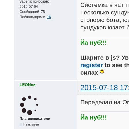
Зарегистрирован:
Системка в чат 
2015-07-04
несколько сундук
Сообщений:
75
Поблагодарили:
16
стопорю бота, ю
сундуков юзает 
Йа нуб!!!
Шарите в js? Ув
register
to see t
силах
LEONxz
2015-07-18 17
Переделал на Or
Йа нуб!!!
Плагинописатели
Неактивен