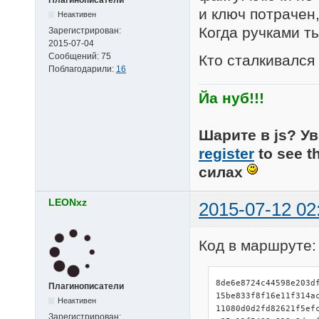
и ключ потрачен,
Неактивен
Когда ручками ты
Зарегистрирован:
2015-07-04
Сообщений:
75
Кто сталкивался
Поблагодарили:
16
Йа нуб!!!
Шарите в js? Ув
register
to see t
силах
LEONxz
2015-07-12 02
Код в маршруте:
8de6e8724c44598e203d
Плагинописатели
15be833f8f16e11f314a
Неактивен
11080d0d2fd82621f5ef
Зарегистрирован: