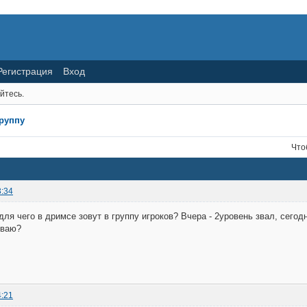
Регистрация
Вход
йтесь.
группу
Что
3:34
 для чего в дримсе зовут в группу игроков? Вчера - 2уровень звал, сего
иваю?
4:21