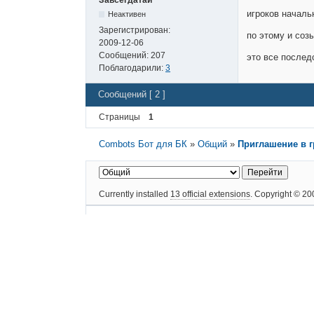
игроков началь
Неактивен
Зарегистрирован:
по этому и соз
2009-12-06
Сообщений:
207
это все последс
Поблагодарили:
3
Сообщений [ 2 ]
Страницы
1
Combots Бот для БК
»
Общий
»
Приглашение в 
Currently installed
13 official extensions
. Copyright © 