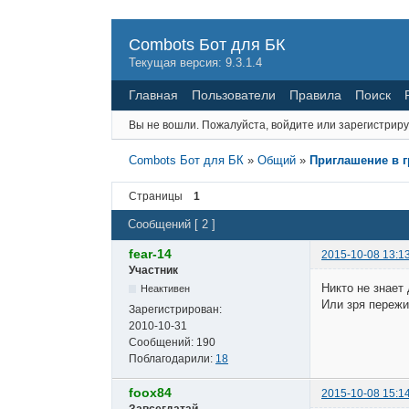
Combots Бот для БК
Текущая версия: 9.3.1.4
Главная
Пользователи
Правила
Поиск
Вы не вошли.
Пожалуйста, войдите или зарегистриру
Combots Бот для БК
»
Общий
»
Приглашение в 
Страницы
1
Сообщений [ 2 ]
fear-14
2015-10-08 13:1
Участник
Никто не знает
Неактивен
Или зря переж
Зарегистрирован:
2010-10-31
Сообщений:
190
Поблагодарили:
18
foox84
2015-10-08 15:1
Завсегдатай