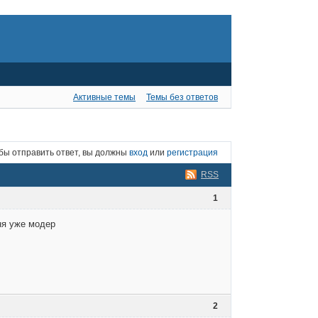
Активные темы
Темы без ответов
бы отправить ответ, вы должны
вход
или
регистрация
RSS
1
дня уже модер
2