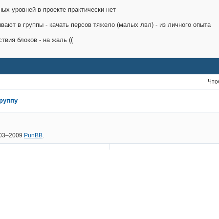
ных уровней в проекте практически нет
ывают в группы - качать персов тяжело (малых лвл) - из личного опыта
твия блоков - на жаль ((
Что
группу
2003–2009
PunBB
.