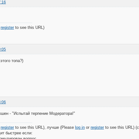
7:16
r
register
to see this URL)
9:05
этого топа?)
8:06
шен - "Испытай терпение Модератора!"
r
register
to see this URL), лучше (Please
log in
or
register
to see this URL) (с
ит быстрее если:
рмулирован вопрос.