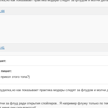
лка,но как показывает практика модеры следят за флудом и молчи дела
1:44
5:41
шет:
 пишет:
 прикол этого топа?)
лудилка,но как показывает практика модеры следят за флудом и молчи 
лчи за флуд ради открытия спойлеров.. Я например флужу только по теме
т меня они скрываютсо((