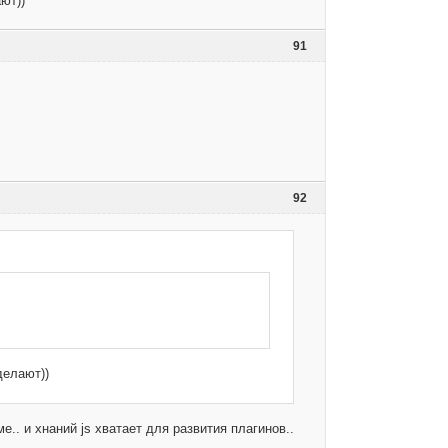
ют))
91
92
делают))
.. и хнаний js хватает для развития плагинов..