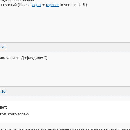
ы нужный (Please
log in
or
register
to see this URL).
5:28
молчание) - Дофлудился?)
2:10
шет:
кол этого топа?)