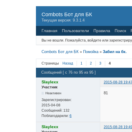
Combots Бот для БК
Текущая версия: 9.3.1.4
Главная
Пользователи
Правила
Поиск
Вы не вошли.
Пожалуйста, войдите или зарегистриру
Combots Бот для БК
»
Помойка
»
Забил на бк.
Страницы
Назад
1
2
3
4
Сообщений [ с 76 по 95 из 95 ]
Slaylexx
2015-08-28 19:4
Участник
81
Неактивен
Зарегистрирован:
2015-04-08
Сообщений:
132
Поблагодарили:
6
Slaylexx
2015-08-28 19:4
Участник