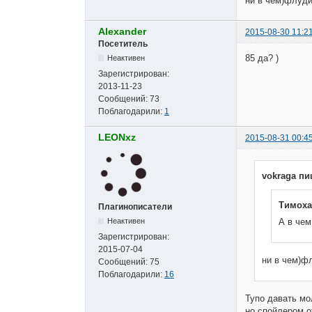
ни в чем)флуди
Alexander
2015-08-30 11:2
Посетитель
85 да? )
Неактивен
Зарегистрирован:
2013-11-23
Сообщений:
73
Поблагодарили:
1
LEONxz
2015-08-31 00:4
vokraga пи
Тимоха
Плагинописатели
Неактивен
А в чем
Зарегистрирован:
2015-07-04
ни в чем)ф
Сообщений:
75
Поблагодарили:
16
Тупо давать мо
но спойлером о