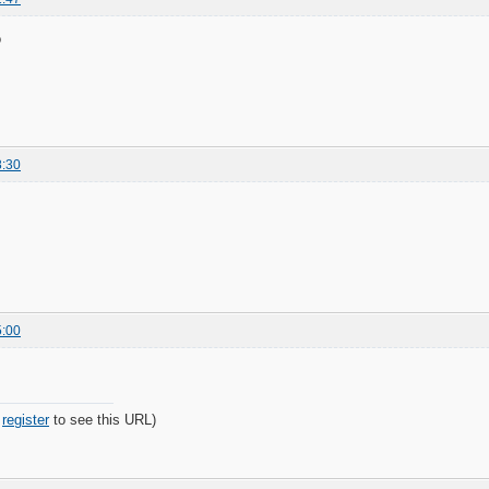
о
8:30
5:00
r
register
to see this URL)