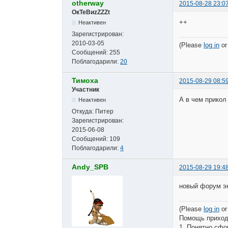
otherway
2015-08-28 23:0
ОкТеВиzZZZt
++
Неактивен
Зарегистрирован:
2010-03-05
(Please
log in
o
Сообщений:
255
Поблагодарили:
20
Тимоха
2015-08-29 08:5
Участник
А в чем прикол 
Неактивен
Откуда:
Питер
Зарегистрирован:
2015-06-08
Сообщений:
109
Поблагодарили:
4
Andy_SPB
2015-08-29 19:4
новый форум эк
(Please
log in
o
Помощь приход
1. Понятно сфо