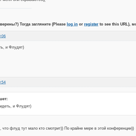
Уверены?) Тогда загляните (Please
log in
or
register
to see this URL),
0:06
ть, и Флудят)
0:54
шет:
идеть, и Флудят)
, что флуд тут мало кто смотрит)) По крайне мере в этой конференции))